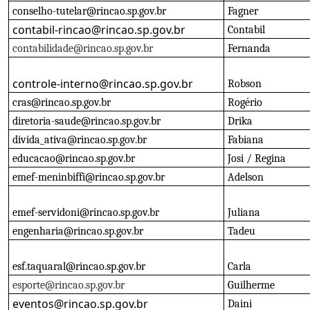
conselho-tutelar@rincao.sp.gov.br
Fagner
contabil-rincao@rincao.sp.gov.br
Contabil
contabilidade@rincao.sp.gov.br
Fernanda
controle-interno@rincao.sp.gov.br
Robson
cras@rincao.sp.gov.br
Rogério
diretoria-saude@rincao.sp.gov.br
Drika
divida_ativa@rincao.sp.gov.br
Fabiana
educacao@rincao.sp.gov.br
Josi / Regina
emef-meninbiffi@rincao.sp.gov.br
Adelson
emef-servidoni@rincao.sp.gov.br
Juliana
engenharia@rincao.sp.gov.br
Tadeu
esf.taquaral@rincao.sp.gov.br
Carla
esporte@rincao.sp.gov.br
Guilherme
eventos@rincao.sp.gov.br
Daini