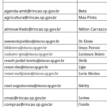
agenda-amb@rincao.sp.gov.br
Bete
agricultura@rincao.sp.gov.br
Max Pinto
almoxarifado@rincao.sp.gov.br
Nilton Carrasco
assessoriajuridica@rincao.sp.gov.br
Dr. Eloisa
biblioteca@rincao.sp.gov.br
Graça Pavoni
cadastro-iptu@rincao.sp.gov.br
Lucimara Bolato
cemeb-jardiel-loretto@rincao.sp.gov.br
Dérik
cemei-elsa@rincao.sp.gov.br
Lígia
cemei-suelijoioso@rincao.sp.gov.br
Lucia Morino
cmei-augustocosta@rincao.sp.gov.br
Sidcley
cmas@rincao.sp.gov.br
Larissa
compras@rincao.sp.gov.br
Camila