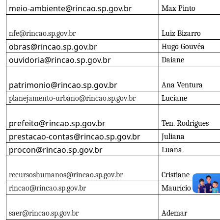
meio-ambiente@rincao.sp.gov.br
Max Pinto
nfe@rincao.sp.gov.br
Luiz Bizarro
obras@rincao.sp.gov.br
Hugo Gouvêa
ouvidoria@rincao.sp.gov.br
Daiane
patrimonio@rincao.sp.gov.br
Ana Ventura
planejamento-urbano@rincao.sp.gov.br
Luciane
prefeito@rincao.sp.gov.br
Ten. Rodrigues
prestacao-contas@rincao.sp.gov.br
Juliana
procon@rincao.sp.gov.br
Luana
recursoshumanos@rincao.sp.gov.br
Cristiane
rincao@rincao.sp.gov.br
Maurício
saer@rincao.sp.gov.br
Ademar