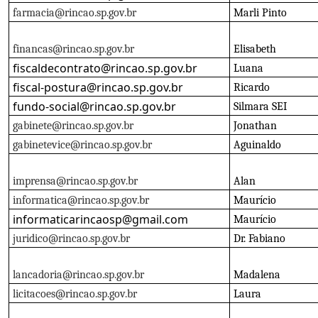
farmacia@rincao.sp.gov.br
Marli Pinto
financas@rincao.sp.gov.br
Elisabeth
fiscaldecontrato@rincao.sp.gov.br
Luana
fiscal-postura@rincao.sp.gov.br
Ricardo
fundo-social@rincao.sp.gov.br
Silmara SEI
gabinete@rincao.sp.gov.br
Jonathan
gabinetevice@rincao.sp.gov.br
Aguinaldo
imprensa@rincao.sp.gov.br
Alan
informatica@rincao.sp.gov.br
Maurício
informaticarincaosp@gmail.com
Maurício
juridico@rincao.sp.gov.br
Dr. Fabiano
lancadoria@rincao.sp.gov.br
Madalena
licitacoes@rincao.sp.gov.br
Laura