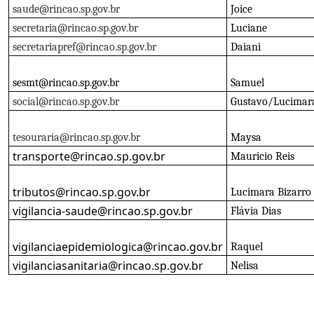
saude@rincao.sp.gov.br
Joice
secretaria@rincao.sp.gov.br
Luciane
secretariapref@rincao.sp.gov.br
Daiani
sesmt@rincao.sp.gov.br
Samuel
social@rincao.sp.gov.br
Gustavo/Lucimar
tesouraria@rincao.sp.gov.br
Maysa
transporte@rincao.sp.gov.br
Mauricio Reis
tributos@rincao.sp.gov.br
Lucimara Bizarro
vigilancia-saude@rincao.sp.gov.br
Flávia Dias
vigilanciaepidemiologica@rincao.gov.br
Raquel
vigilanciasanitaria@rincao.sp.gov.br
Nelisa