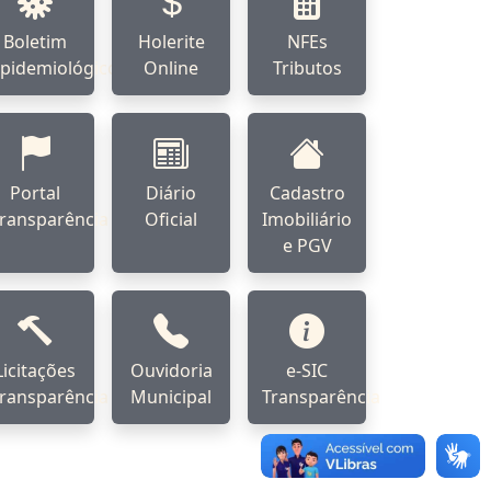
Boletim
Holerite
NFEs
pidemiológico
Online
Tributos
Portal
Diário
Cadastro
ransparência
Oficial
Imobiliário
e PGV
Licitações
Ouvidoria
e-SIC
ransparência
Municipal
Transparência